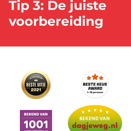
Tip 3:
De juiste
voorbereiding