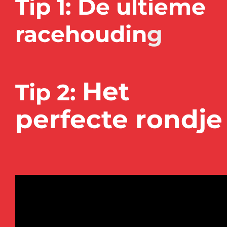
Tip 1:
De ultieme
racehoudin
g
Het
Tip 2:
perfecte rond
j
e