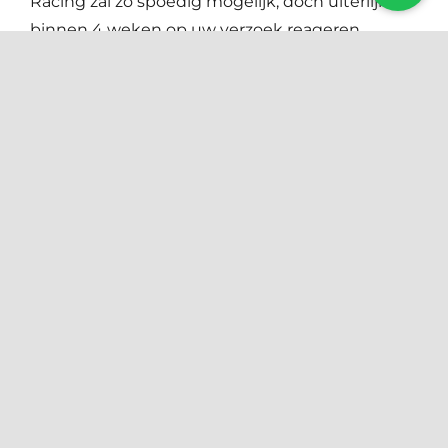
Racing zal zo spoedig mogelijk, doch uiterlijk
binnen 4 weken op uw verzoek reageren.
Tevens kunt u een klacht indienen bij de
Autoriteit Persoonsgegevens. Dit is de
bevoegde handhavingsinstantie. U kunt
hiervoor contact opnemen via deze link:
https://autoriteitpersoonsgegevens.nl/nl/contact-
met-de-autoriteit-persoonsgegevens/tip-ons
Wijzigingen privacyverklaring
®
VRX1
Racing kan te allen tijde de
privacyverklaring aanpassen. Op de website
staat de meest recente versie gepubliceerd.
Houdt daarom altijd de website in de gaten
voor de meest recente versie.