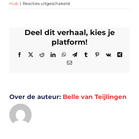
voor
Hub
|
Reacties uitgeschakeld
Kunnen
we
tussentijds
Deel dit verhaal, kies je
opschalen
of
platform!
aanpassen?
Facebook
X
Reddit
LinkedIn
WhatsApp
Telegram
Tumblr
Pinterest
Vk
Xing
E-
mail
Over de auteur:
Belle van Teijlingen