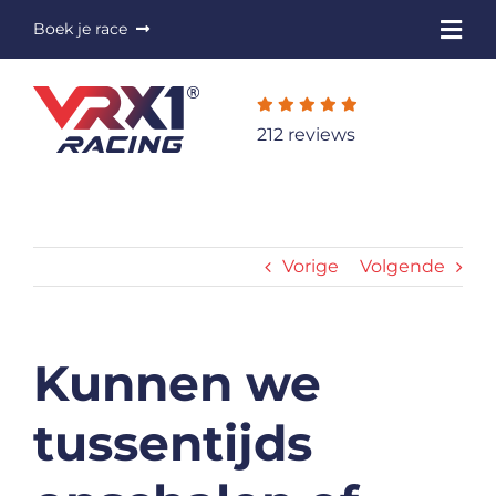
Ga
Boek je race
Togg
naar
Navi
inhoud
®
VRX1
Racing
212 reviews
Mogelijkheden
Verhuur
Vorige
Volgende
Reviews
Contact
Kunnen we
Boek je race
tussentijds