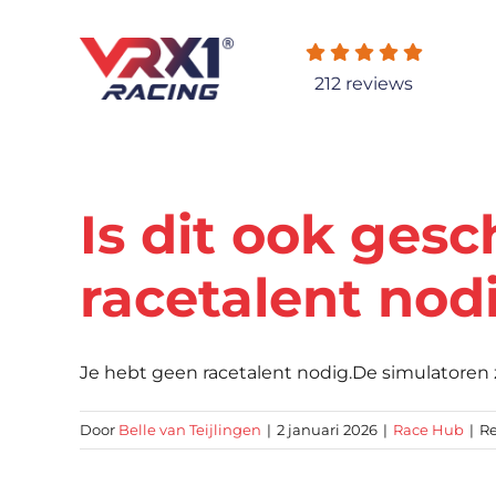
Ga
naar
inhoud
212 reviews
Is dit ook gesc
racetalent nod
Je hebt geen racetalent nodig.De simulatoren zijn
Door
Belle van Teijlingen
|
2 januari 2026
|
Race Hub
|
Re