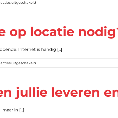
voor
acties uitgeschakeld
Kunnen
we
tussentijds
 op locatie nodig
opschalen
of
aanpassen?
oende. Internet is handig [...]
voor
acties uitgeschakeld
Wat
hebben
we
 jullie leveren en
op
locatie
nodig?
aar in [...]