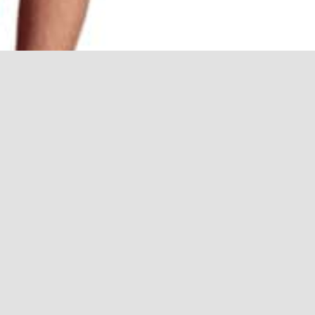
Wie ga jij vers
Handige links
Openings
Race Simulator Huren
Maandag: